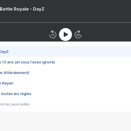
 Battle Royale - DayZ
 DayZ
 a 13 ans (et vous l'avez ignoré)
e (littéralement)
im Rayan
 toutes les règles
s les jeux vidéo
us choquant de Rockstar ? - Le scandale BULLY
e plus moche de Steam