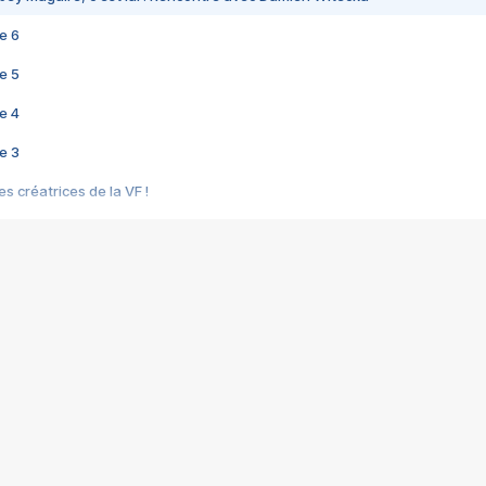
e 6
e 5
e 4
e 3
s créatrices de la VF !
e 2
e 1
e Mektoub My Love arrive enfin ! Rencontre avec Shaïn Boumedine et Sal
i : après Toni en famille
elle réalise le bouleversant Dites lui que je l'aime
ais ! Rencontre autour de Vie privée de Rebecca Zlotowski
 de Marguerite, Grave... Rencontre avec Ella Rumpf