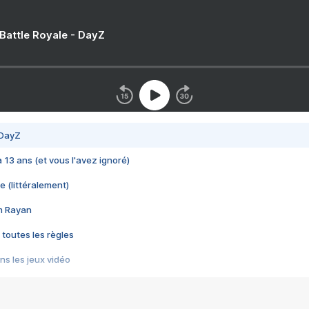
 Battle Royale - DayZ
 DayZ
 a 13 ans (et vous l'avez ignoré)
e (littéralement)
im Rayan
 toutes les règles
s les jeux vidéo
us choquant de Rockstar ? - Le scandale BULLY