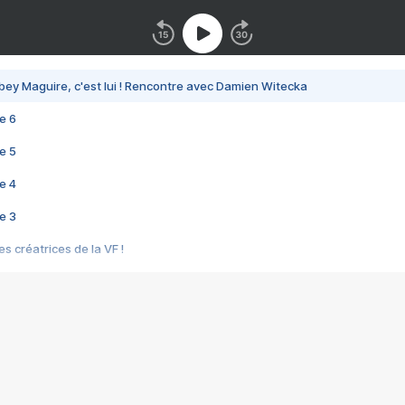
bey Maguire, c'est lui ! Rencontre avec Damien Witecka
e 6
e 5
e 4
e 3
s créatrices de la VF !
e 2
e 1
e Mektoub My Love arrive enfin ! Rencontre avec Shaïn Boumedine et Sal
i : après Toni en famille