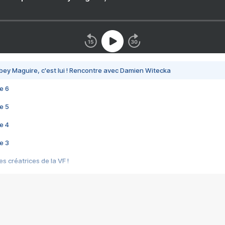
bey Maguire, c'est lui ! Rencontre avec Damien Witecka
e 6
e 5
e 4
e 3
s créatrices de la VF !
e 2
e 1
e Mektoub My Love arrive enfin ! Rencontre avec Shaïn Boumedine et Sal