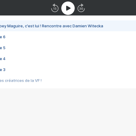
bey Maguire, c'est lui ! Rencontre avec Damien Witecka
e 6
e 5
e 4
e 3
s créatrices de la VF !
e 2
e 1
e Mektoub My Love arrive enfin ! Rencontre avec Shaïn Boumedine et Sal
i : après Toni en famille
elle réalise le bouleversant Dites lui que je l'aime