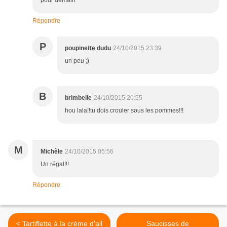
pour demain
Répondre
P
poupinette dudu
24/10/2015 23:39
un peu ;)
B
brimbelle
24/10/2015 20:55
hou lala!!tu dois crouler sous les pommes!!!
M
Michèle
24/10/2015 05:56
Un régal!!!
Répondre
< Tartiflette à la crème d'ail
Saucisses de