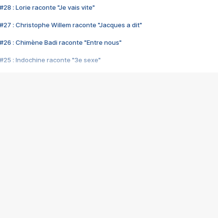
28 : Lorie raconte "Je vais vite"
#27 : Christophe Willem raconte "Jacques a dit"
#26 : Chimène Badi raconte "Entre nous"
#25 : Indochine raconte "3e sexe"
#24 : Zaho raconte "C'est chelou"
#23 : Patrick Bruel raconte "Au café des délices"
#22 : Kyo raconte "Le chemin"
#21 : Nolwenn Leroy raconte "Cassé"
#20 : Patrick Hernandez raconte "Born to be alive"
#19 : Lorie raconte "Près de moi"
#18 : Michael Jones raconte "A nos actes manqués" (avec Jean-Jacque
#17 : Khaled raconte "Aïcha"
#16 : Corneille raconte "Parce qu'on vient de loin"