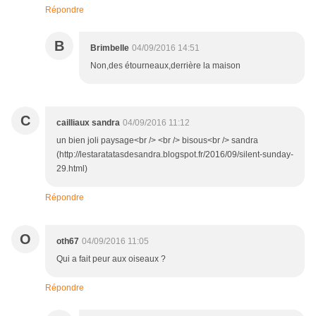
Répondre
B
Brimbelle
04/09/2016 14:51
Non,des étourneaux,derrière la maison
C
cailliaux sandra
04/09/2016 11:12
un bien joli paysage<br /> <br /> bisous<br /> sandra
(http://lestaratatasdesandra.blogspot.fr/2016/09/silent-sunday-
29.html)
Répondre
O
oth67
04/09/2016 11:05
Qui a fait peur aux oiseaux ?
Répondre