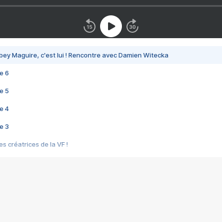
bey Maguire, c'est lui ! Rencontre avec Damien Witecka
e 6
e 5
e 4
e 3
s créatrices de la VF !
e 2
e 1
e Mektoub My Love arrive enfin ! Rencontre avec Shaïn Boumedine et Sal
i : après Toni en famille