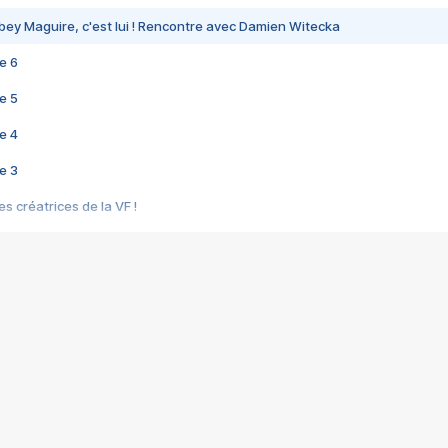
bey Maguire, c'est lui ! Rencontre avec Damien Witecka
e 6
e 5
e 4
e 3
s créatrices de la VF !
e 2
e 1
e Mektoub My Love arrive enfin ! Rencontre avec Shaïn Boumedine et Sal
i : après Toni en famille
elle réalise le bouleversant Dites lui que je l'aime
ais ! Rencontre autour de Vie privée de Rebecca Zlotowski