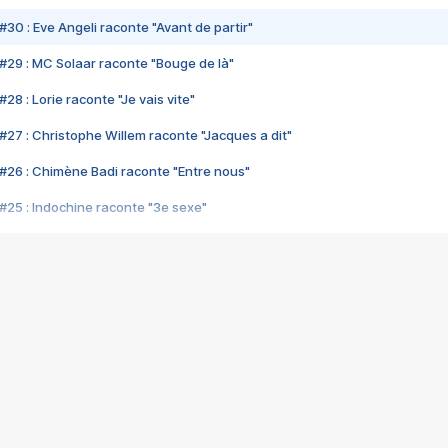
#30 : Eve Angeli raconte "Avant de partir"
#29 : MC Solaar raconte "Bouge de là"
28 : Lorie raconte "Je vais vite"
#27 : Christophe Willem raconte "Jacques a dit"
#26 : Chimène Badi raconte "Entre nous"
#25 : Indochine raconte "3e sexe"
#24 : Zaho raconte "C'est chelou"
#23 : Patrick Bruel raconte "Au café des délices"
#22 : Kyo raconte "Le chemin"
#21 : Nolwenn Leroy raconte "Cassé"
#20 : Patrick Hernandez raconte "Born to be alive"
#19 : Lorie raconte "Près de moi"