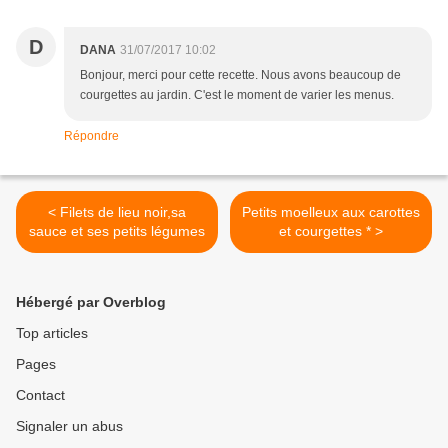
D
DANA
31/07/2017 10:02
Bonjour, merci pour cette recette. Nous avons beaucoup de
courgettes au jardin. C'est le moment de varier les menus.
Répondre
< Filets de lieu noir,sa
Petits moelleux aux carottes
sauce et ses petits légumes
et courgettes * >
Hébergé par Overblog
Top articles
Pages
Contact
Signaler un abus