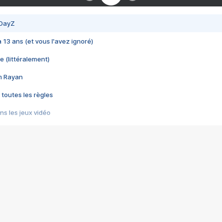
 DayZ
 a 13 ans (et vous l'avez ignoré)
e (littéralement)
im Rayan
 toutes les règles
s les jeux vidéo
us choquant de Rockstar ? - Le scandale BULLY
e plus moche de Steam
du RÊVE tourne au CAUCHEMAR
pendant 8 heures
it… à tort
umiliés par un jeu vidéo