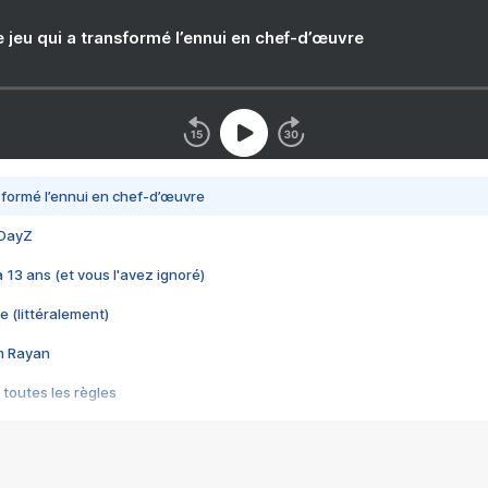
e jeu qui a transformé l’ennui en chef-d’œuvre
nsformé l’ennui en chef-d’œuvre
 DayZ
 a 13 ans (et vous l'avez ignoré)
e (littéralement)
im Rayan
 toutes les règles
s les jeux vidéo
us choquant de Rockstar ? - Le scandale BULLY