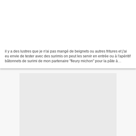
il y a des lustres que je n'ai pas mangé de beignets ou autres fritures et j'ai
eu envie de tester avec des surimis on peut les servir en entrée ou à l'apéritif
bâtonnets de surimi de mon partenaire "fleury michon" pour la pâte à
beignets: 100g de farine...