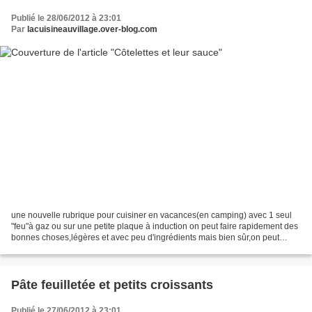
Publié le 28/06/2012 à 23:01
Par
lacuisineauvillage.over-blog.com
une nouvelle rubrique pour cuisiner en vacances(en camping) avec 1 seul
"feu"à gaz ou sur une petite plaque à induction on peut faire rapidement des
bonnes choses,légères et avec peu d'ingrédients mais bien sûr,on peut
aussi y préparer à la maison! pour...
Pâte feuilletée et petits croissants
Publié le 27/06/2012 à 23:01