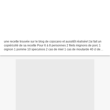
une recette trouvée sur le blog de cojocano et aussitôt réalisée! j'ai fait un
copié/collé de sa recette Pour 6 à 8 personnes 2 filets mignons de porc 1
oignon 1 pomme 10 speculoos 2 cas de miel 1 cas de moutarde 40 cl de
bière (brune de préférence) 1...