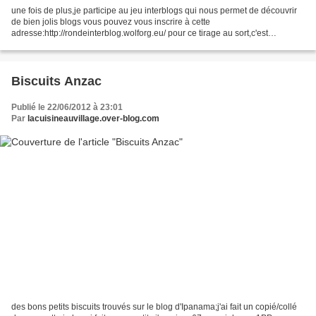
une fois de plus,je participe au jeu interblogs qui nous permet de découvrir
de bien jolis blogs vous pouvez vous inscrire à cette
adresse:http://rondeinterblog.wolforg.eu/ pour ce tirage au sort,c'est
"charlotine"qui vient "piocher" une recette sur mon...
Biscuits Anzac
Publié le 22/06/2012 à 23:01
Par
lacuisineauvillage.over-blog.com
des bons petits biscuits trouvés sur le blog d'Ipanama;j'ai fait un copié/collé