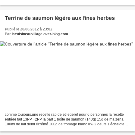
45g de farine 2 càc de...
Terrine de saumon légère aux fines herbes
Publié le 20/06/2012 à 23:02
Par
lacuisineauvillage.over-blog.com
comme toujours,une recette rapide et légère! pour 6 personnes la recette
entière fait 13PP =2PP la part 1 boîte de saumon (140g) 15g de maïzena
100ml de lait demi écrémé 100g de fromage blanc 0% 2 oeufs 1 échalote
persil ciboulettes feuilles vertes de...