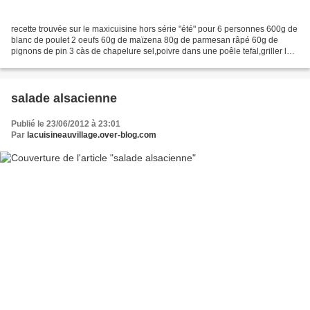
recette trouvée sur le maxicuisine hors série "été" pour 6 personnes 600g de
blanc de poulet 2 oeufs 60g de maïzena 80g de parmesan râpé 60g de
pignons de pin 3 càs de chapelure sel,poivre dans une poêle tefal,griller les
pignons à sec,les mixer puis...
salade alsacienne
Publié le 23/06/2012 à 23:01
Par
lacuisineauvillage.over-blog.com