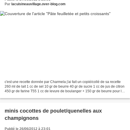
Par
lacuisineauvillage.over-blog.com
c'est une recette donnée par Charmela j'ai fait un copié/collé de sa recette
260 ml de lait 1 cc de sel 10 gr de beurre 40 gr de sucre 1 cc de jus de citron
450 gr de farine T55 1 cc de levure de boulanger + 150 gr de beurre pour le
feuilletage + 1 oeuf...
minis cocottes de poulet/quenelles aux
champignons
Publié le 26/06/2012 à 23:01