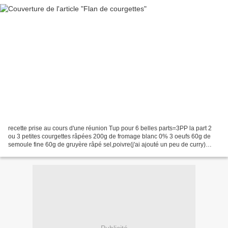
recette prise au cours d'une réunion Tup pour 6 belles parts=3PP la part 2
ou 3 petites courgettes râpées 200g de fromage blanc 0% 3 oeufs 60g de
semoule fine 60g de gruyère râpé sel,poivre(j'ai ajouté un peu de curry)
râper les courgettes avec un robot...