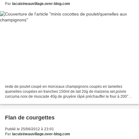
Par
lacuisineauvillage.over-blog.com
reste de poulet coupé en morceaux champignons coupés en lamelles
quenelles coupées en tranches 150ml de lait 20g de maïzena sel,poivre
curcuma noix de muscade 40g de gruyère râpé préchauffer le four à 200°
dans une casserole,faire un genre de béchamel...
Flan de courgettes
Publié le 25/06/2012 à 23:01
Par
lacuisineauvillage.over-blog.com