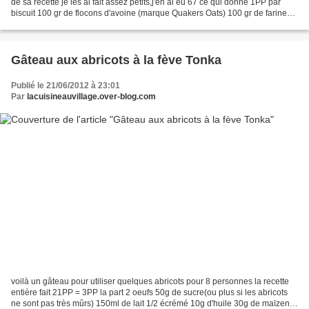
de sa recette je les ai fait assez petits,j'en ai eu 67 ce qui donne 1PP par
biscuit 100 gr de flocons d'avoine (marque Quakers Oats) 100 gr de farine
85 gr de noix de coco...
Gâteau aux abricots à la fève Tonka
Publié le 21/06/2012 à 23:01
Par
lacuisineauvillage.over-blog.com
voilà un gâteau pour utiliser quelques abricots pour 8 personnes la recette
entière fait 21PP = 3PP la part 2 oeufs 50g de sucre(ou plus si les abricots
ne sont pas très mûrs) 150ml de lait 1/2 écrémé 10g d'huile 30g de maïzena