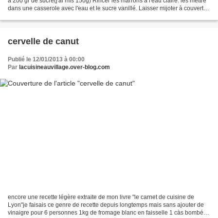
à 200 gr de sucre(j'ai mis 150g) Rincer les marrons à l'eau claire. les mettre
dans une casserole avec l'eau et le sucre vanillé. Laisser mijoter à couvert
pendant 5 à 10 minutes....
cervelle de canut
Publié le 12/01/2013 à 00:00
Par
lacuisineauvillage.over-blog.com
encore une recette légère extraite de mon livre "le carnet de cuisine de
Lyon"je faisais ce genre de recette depuis longtemps mais sans ajouter de
vinaigre pour 6 personnes 1kg de fromage blanc en faisselle 1 càs bombée