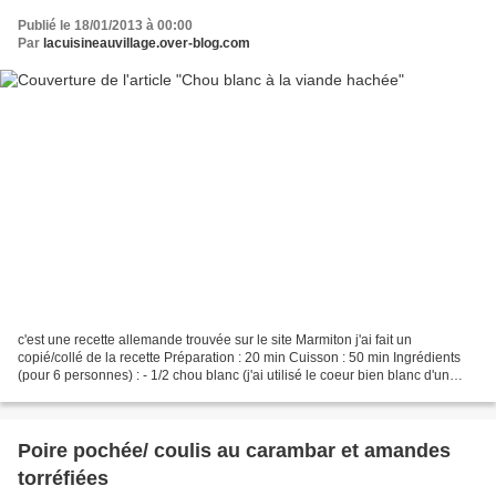
Publié le 18/01/2013 à 00:00
Par
lacuisineauvillage.over-blog.com
c'est une recette allemande trouvée sur le site Marmiton j'ai fait un
copié/collé de la recette Préparation : 20 min Cuisson : 50 min Ingrédients
(pour 6 personnes) : - 1/2 chou blanc (j'ai utilisé le coeur bien blanc d'un
chou vert ) - 500 g de viande...
Poire pochée/ coulis au carambar et amandes
torréfiées