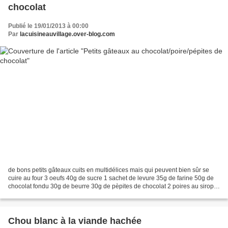
chocolat
Publié le 19/01/2013 à 00:00
Par
lacuisineauvillage.over-blog.com
de bons petits gâteaux cuits en multidélices mais qui peuvent bien sûr se
cuire au four 3 oeufs 40g de sucre 1 sachet de levure 35g de farine 50g de
chocolat fondu 30g de beurre 30g de pèpites de chocolat 2 poires au sirop
coupées en petits dés préchauffer...
Chou blanc à la viande hachée