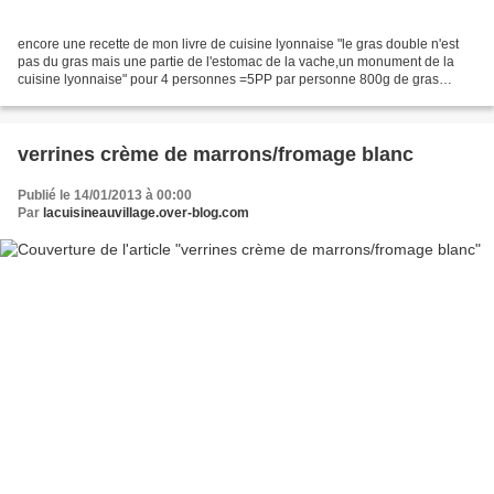
encore une recette de mon livre de cuisine lyonnaise "le gras double n'est
pas du gras mais une partie de l'estomac de la vache,un monument de la
cuisine lyonnaise" pour 4 personnes =5PP par personne 800g de gras
double cuit 400g d'oignons émincés 2càs...
verrines crème de marrons/fromage blanc
Publié le 14/01/2013 à 00:00
Par
lacuisineauvillage.over-blog.com