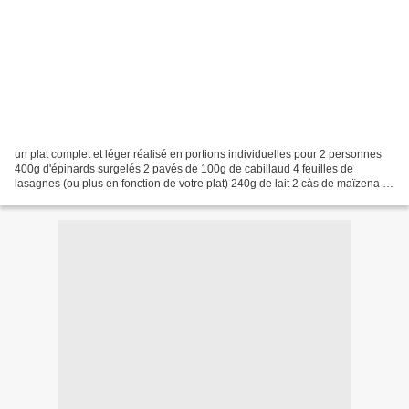
un plat complet et léger réalisé en portions individuelles pour 2 personnes
400g d'épinards surgelés 2 pavés de 100g de cabillaud 4 feuilles de
lasagnes (ou plus en fonction de votre plat) 240g de lait 2 càs de maïzena 1
kubor 1 càc d'ail en poudre 60g...