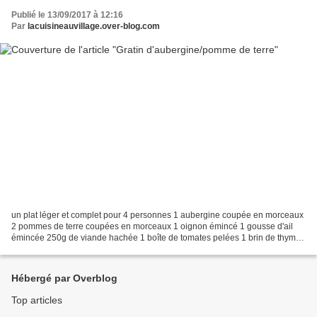
Publié le 13/09/2017 à 12:16
Par
lacuisineauvillage.over-blog.com
un plat léger et complet pour 4 personnes 1 aubergine coupée en morceaux
2 pommes de terre coupées en morceaux 1 oignon émincé 1 gousse d'ail
émincée 250g de viande hachée 1 boîte de tomates pelées 1 brin de thym 1
feuille de laurier sel,poivre curcuma...
Hébergé par Overblog
Top articles