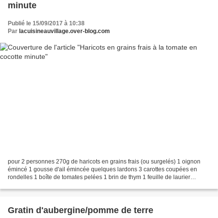
minute
Publié le 15/09/2017 à 10:38
Par
lacuisineauvillage.over-blog.com
pour 2 personnes 270g de haricots en grains frais (ou surgelés) 1 oignon
émincé 1 gousse d'ail émincée quelques lardons 3 carottes coupées en
rondelles 1 boîte de tomates pelées 1 brin de thym 1 feuille de laurier
sel,poivre 1 pincée de bicarbonate pour...
Gratin d'aubergine/pomme de terre