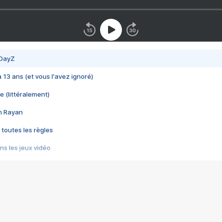
 DayZ
 a 13 ans (et vous l'avez ignoré)
e (littéralement)
im Rayan
 toutes les règles
s les jeux vidéo
us choquant de Rockstar ? - Le scandale BULLY
e plus moche de Steam
du RÊVE tourne au CAUCHEMAR
pendant 8 heures