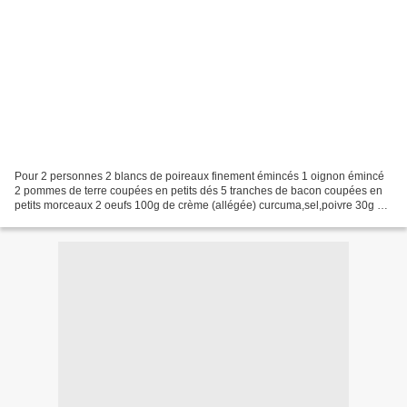
Pour 2 personnes 2 blancs de poireaux finement émincés 1 oignon émincé
2 pommes de terre coupées en petits dés 5 tranches de bacon coupées en
petits morceaux 2 oeufs 100g de crème (allégée) curcuma,sel,poivre 30g de
gruyère râpé préchauffer le four à...