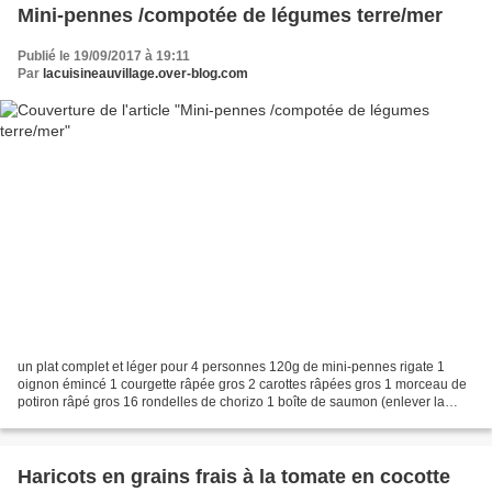
Mini-pennes /compotée de légumes terre/mer
Publié le 19/09/2017 à 19:11
Par
lacuisineauvillage.over-blog.com
un plat complet et léger pour 4 personnes 120g de mini-pennes rigate 1
oignon émincé 1 courgette râpée gros 2 carottes râpées gros 1 morceau de
potiron râpé gros 16 rondelles de chorizo 1 boîte de saumon (enlever la
peau et les arêtes) 1 càc de curcuma...
Haricots en grains frais à la tomate en cocotte