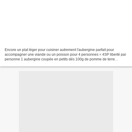
Encore un plat léger pour cuisiner autrement l'aubergine parfait pour
accompagner une viande ou un poisson pour 4 personnes = 4SP liberté par
personne 1 aubergine coupée en petits dés 100g de pomme de terre
coupée en petits dés 1 oignon émincé 6 petits...