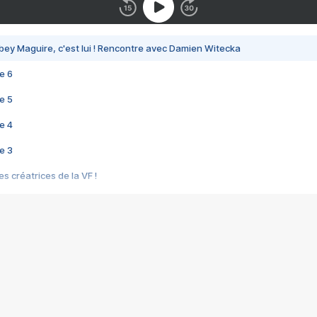
bey Maguire, c'est lui ! Rencontre avec Damien Witecka
e 6
e 5
e 4
e 3
s créatrices de la VF !
e 2
e 1
e Mektoub My Love arrive enfin ! Rencontre avec Shaïn Boumedine et Sal
i : après Toni en famille
elle réalise le bouleversant Dites lui que je l'aime