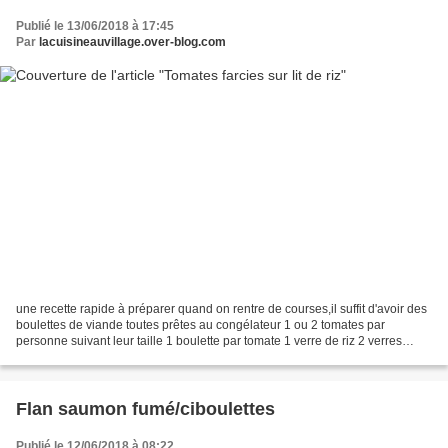
Publié le 13/06/2018 à 17:45
Par
lacuisineauvillage.over-blog.com
une recette rapide à préparer quand on rentre de courses,il suffit d'avoir des
boulettes de viande toutes prêtes au congélateur 1 ou 2 tomates par
personne suivant leur taille 1 boulette par tomate 1 verre de riz 2 verres
d'eau 1/2 cube OR préchauffer...
Flan saumon fumé/ciboulettes
Publié le 12/06/2018 à 08:22