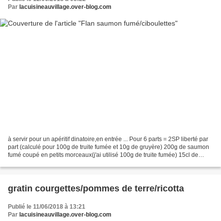
Par
lacuisineauvillage.over-blog.com
à servir pour un apéritif dinatoire,en entrée ... Pour 6 parts = 2SP liberté par
part (calculé pour 100g de truite fumée et 10g de gruyère) 200g de saumon
fumé coupé en petits morceaux(j'ai utilisé 100g de truite fumée) 15cl de
crème allégée (12%) 2 oeufs...
gratin courgettes/pommes de terre/ricotta
Publié le 11/06/2018 à 13:21
Par
lacuisineauvillage.over-blog.com