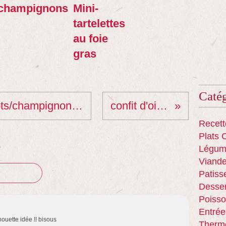
/champignons
Mini-
tartelettes
au foie
gras
Catég
cassolettes d'escargots/champignons à la crème
confit d'oignons
Recett
Plats 
e
Légum
Viand
Patiss
Desser
Poisso
Entrée
ouette idée !! bisous
Therm