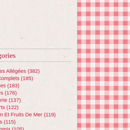
ories
es Allégées
(382)
Complets
(185)
es
(183)
es
(176)
erie
(137)
ts
(122)
n Et Fruits De Mer
(119)
s
(115)
omix
(105)