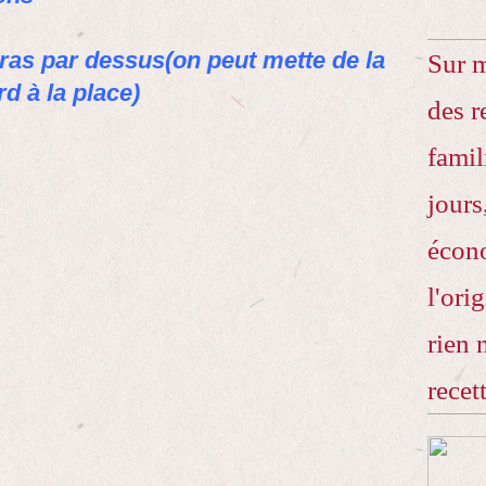
gras par dessus(on peut mette de la
Sur 
d à la place)
des r
famil
jours
écono
l'ori
rien 
recet