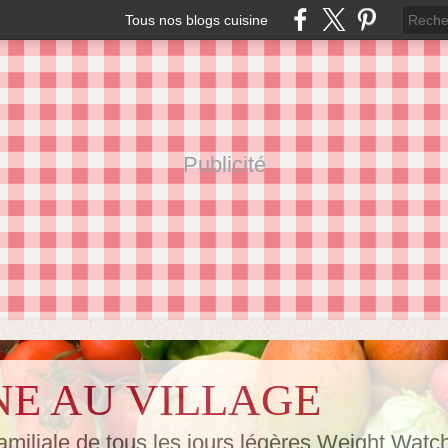
Tous nos blogs cuisine
Publicité
NE AU VILLAGE
amiliale de tous les jours,légères Weight Watc