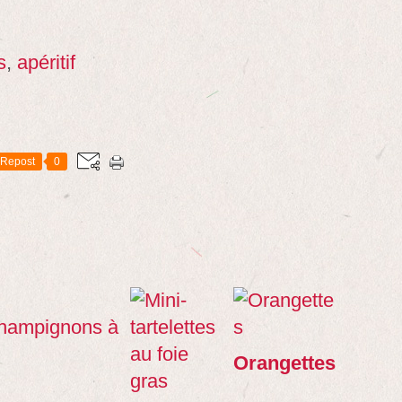
s
,
apéritif
Repost
0
Orangettes