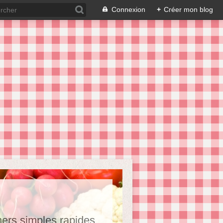
Connexion
+
Créer mon blog
hers,simples,rapides