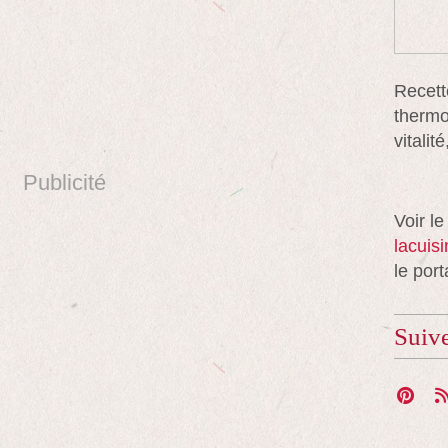
Recett
thermo
vitali
Publicité
Voir le
lacuis
le port
Suiv