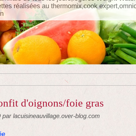
tes réalisées au thermomix,cook expert,omnicui
in
fit d'oignons/foie gras
0
par lacuisineauvillage.over-blog.com
ée