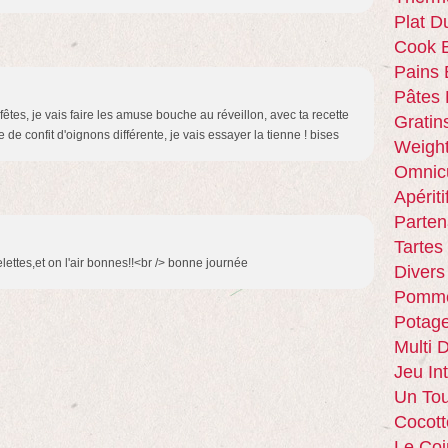
Plat D
Cook E
Pains 
Pâtes 
fêtes, je vais faire les amuse bouche au réveillon, avec ta recette
Gratin
te de confit d'oignons différente, je vais essayer la tienne ! bises
Weigh
Omnic
Apériti
Parten
Tartes
lettes,et on l'air bonnes!!<br /> bonne journée
Divers
Pomme
Potag
Multi 
Jeu In
Un Tou
Cocott
Le Coi