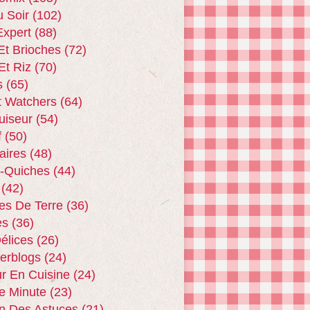
u Soir
(102)
xpert
(88)
Et Brioches
(72)
Et Riz
(70)
s
(65)
t Watchers
(64)
uiseur
(54)
f
(50)
aires
(48)
 -quiches
(44)
(42)
s De Terre
(36)
es
(36)
Délices
(26)
terblogs
(24)
r En Cuisine
(24)
e Minute
(23)
n Des Astuces
(21)