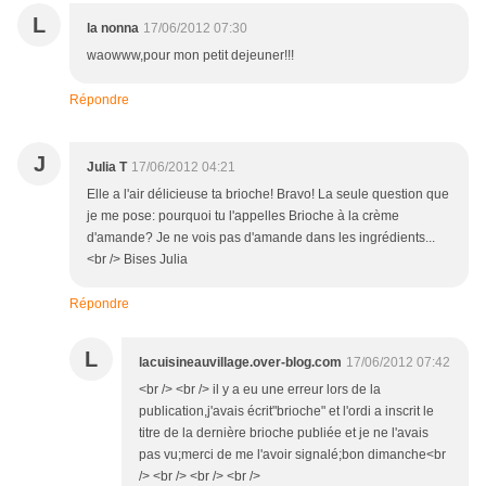
L
la nonna
17/06/2012 07:30
waowww,pour mon petit dejeuner!!!
Répondre
J
Julia T
17/06/2012 04:21
Elle a l'air délicieuse ta brioche! Bravo! La seule question que
je me pose: pourquoi tu l'appelles Brioche à la crème
d'amande? Je ne vois pas d'amande dans les ingrédients...
<br /> Bises Julia
Répondre
L
lacuisineauvillage.over-blog.com
17/06/2012 07:42
<br /> <br /> il y a eu une erreur lors de la
publication,j'avais écrit"brioche" et l'ordi a inscrit le
titre de la dernière brioche publiée et je ne l'avais
pas vu;merci de me l'avoir signalé;bon dimanche<br
/> <br /> <br /> <br />