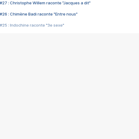
#27 : Christophe Willem raconte "Jacques a dit"
#26 : Chimène Badi raconte "Entre nous"
#25 : Indochine raconte "3e sexe"
#24 : Zaho raconte "C'est chelou"
#23 : Patrick Bruel raconte "Au café des délices"
#22 : Kyo raconte "Le chemin"
#21 : Nolwenn Leroy raconte "Cassé"
#20 : Patrick Hernandez raconte "Born to be alive"
#19 : Lorie raconte "Près de moi"
#18 : Michael Jones raconte "A nos actes manqués" (avec Jean-Jacque
#17 : Khaled raconte "Aïcha"
#16 : Corneille raconte "Parce qu'on vient de loin"
#15 : Indochine raconte "L'aventurier"