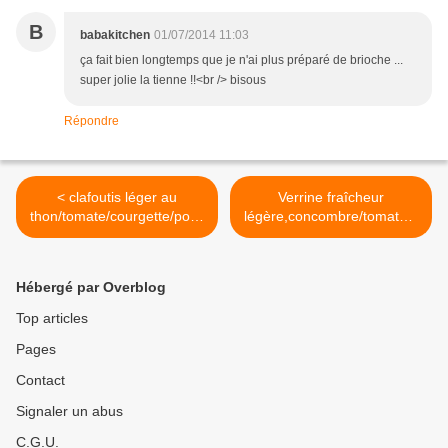
B
babakitchen
01/07/2014 11:03
ça fait bien longtemps que je n'ai plus préparé de brioche ...
super jolie la tienne !!<br /> bisous
Répondre
< clafoutis léger au
Verrine fraîcheur
thon/tomate/courgette/poivr
légère,concombre/tomate/a
on
vocat/boursin >
Hébergé par Overblog
Top articles
Pages
Contact
Signaler un abus
C.G.U.