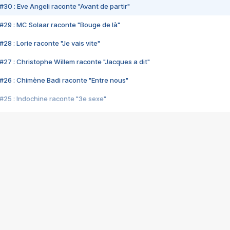
#30 : Eve Angeli raconte "Avant de partir"
#29 : MC Solaar raconte "Bouge de là"
28 : Lorie raconte "Je vais vite"
#27 : Christophe Willem raconte "Jacques a dit"
#26 : Chimène Badi raconte "Entre nous"
#25 : Indochine raconte "3e sexe"
#24 : Zaho raconte "C'est chelou"
#23 : Patrick Bruel raconte "Au café des délices"
#22 : Kyo raconte "Le chemin"
#21 : Nolwenn Leroy raconte "Cassé"
#20 : Patrick Hernandez raconte "Born to be alive"
#19 : Lorie raconte "Près de moi"
#18 : Michael Jones raconte "A nos actes manqués" (avec Jean-Jacque