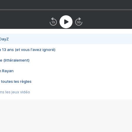
 DayZ
 a 13 ans (et vous l'avez ignoré)
e (littéralement)
im Rayan
 toutes les règles
s les jeux vidéo
us choquant de Rockstar ? - Le scandale BULLY
e plus moche de Steam
du RÊVE tourne au CAUCHEMAR