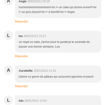
A
Angie
06/02/2012 00:25
hummmmmmmmmmmm!<br /> un cake qui donne envie!!!<br
/> un gros bisou!!<br /> à bientôt<br /> Angie
Répondre
L
lou
30/01/2012 15:27
un regal ce cake, j'arrive pour le gouter,je te souhaite de
passer une bonne semaine, Lou
Répondre
A
AurelieWa
30/01/2012 13:16
j'adore ce genre de gâteau qui associent agrumes et pavot
Répondre
L
lolo
30/01/2012 13:01