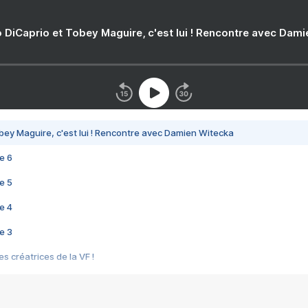
 DiCaprio et Tobey Maguire, c'est lui ! Rencontre avec Dam
bey Maguire, c'est lui ! Rencontre avec Damien Witecka
e 6
e 5
e 4
e 3
s créatrices de la VF !
e 2
e 1