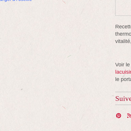
Recett
thermo
vitali
Voir le
lacuis
le port
Suiv