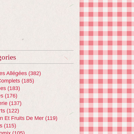
ories
es Allégées
(382)
Complets
(185)
es
(183)
es
(176)
erie
(137)
ts
(122)
n Et Fruits De Mer
(119)
s
(115)
omix
(105)