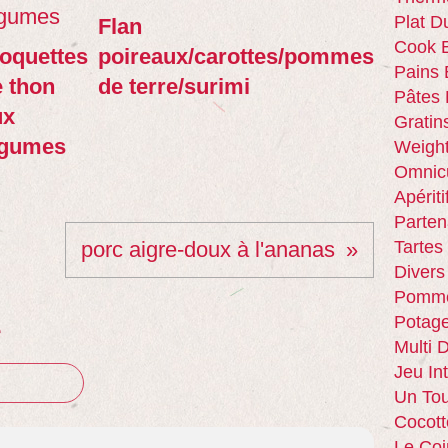
Plat D
Flan
Cook E
oquettes
poireaux/carottes/pommes
Pains 
 thon
de terre/surimi
Pâtes 
ux
Gratin
égumes
Weigh
Omnic
Apériti
Parten
porc aigre-doux à l'ananas
Tartes
Divers
Pomme
Potag
e
Multi 
Jeu In
Un Tou
Cocott
Le Coi