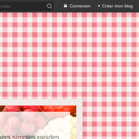
Connexion
+
Créer mon blog
hers,simples,rapides