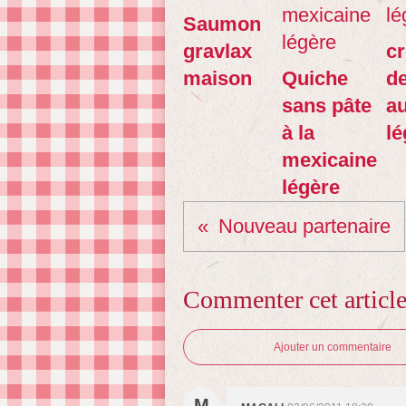
Saumon
gravlax
cr
maison
Quiche
de
sans pâte
a
à la
l
mexicaine
légère
Nouveau partenaire
Commenter cet articl
Ajouter un commentaire
M