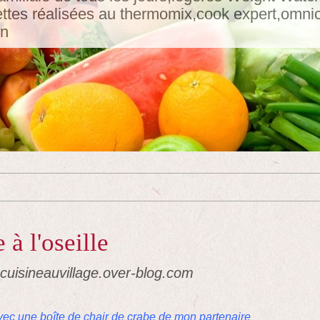
tes réalisées au thermomix,cook expert,omnicui
in
 à l'oseille
acuisineauvillage.over-blog.com
avec une boîte de chair de crabe de mon partenaire