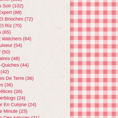
u Soir
(102)
xpert
(88)
Et Brioches
(72)
Et Riz
(70)
s
(65)
t Watchers
(64)
uiseur
(54)
f
(50)
aires
(48)
 -quiches
(44)
(42)
s De Terre
(36)
es
(36)
Délices
(26)
terblogs
(24)
r En Cuisine
(24)
e Minute
(23)
n Des Astuces
(21)