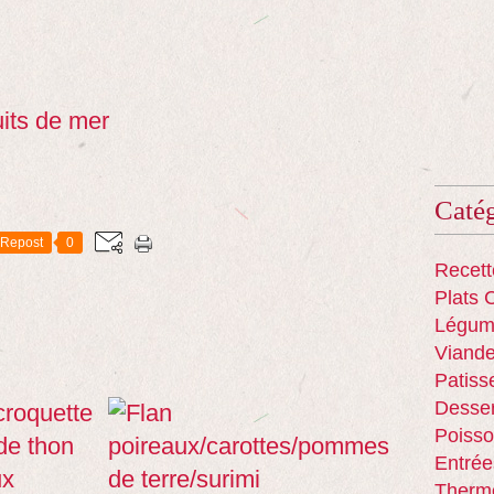
uits de mer
Catég
Repost
0
Recett
Plats 
Légum
Viand
Patiss
Desser
Poisso
Entrée
Therm