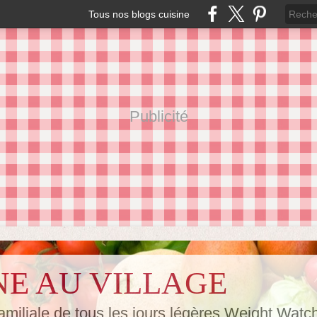
Tous nos blogs cuisine
Publicité
NE AU VILLAGE
amiliale de tous les jours,légères Weight Watc