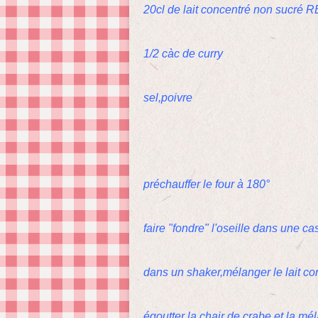
20cl de lait concentré non sucré 
1/2 càc de curry
sel,poivre
préchauffer le four à 180°
faire "fondre" l'oseille dans une c
dans un shaker,mélanger le lait conc
égoutter la chair de crabe et la mél