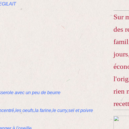
REGILAIT
Sur 
des r
famil
jours
écono
l'ori
rien 
asserole avec un peu de beurre
recet
entré,les oeufs,la farine,le curry,sel et poivre
anger à l'oseille