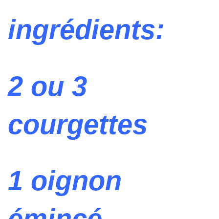
ingrédients:
2 ou 3
courgettes
1 oignon
émincé