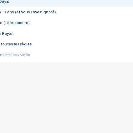
 DayZ
 a 13 ans (et vous l'avez ignoré)
e (littéralement)
im Rayan
 toutes les règles
s les jeux vidéo
us choquant de Rockstar ? - Le scandale BULLY
e plus moche de Steam
du RÊVE tourne au CAUCHEMAR
pendant 8 heures
it… à tort
umiliés par un jeu vidéo
ire - Final Fantasy 8