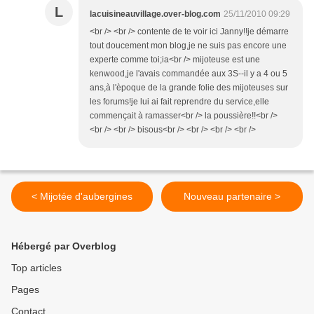
L
lacuisineauvillage.over-blog.com
25/11/2010 09:29
<br /> <br /> contente de te voir ici Janny!!je démarre
tout doucement mon blog,je ne suis pas encore une
experte comme toi;ia<br /> mijoteuse est une
kenwood,je l'avais commandée aux 3S--il y a 4 ou 5
ans,à l'èpoque de la grande folie des mijoteuses sur
les forums!je lui ai fait reprendre du service,elle
commençait à ramasser<br /> la poussière!!<br />
<br /> <br /> bisous<br /> <br /> <br /> <br />
< Mijotée d'aubergines
Nouveau partenaire >
Hébergé par Overblog
Top articles
Pages
Contact