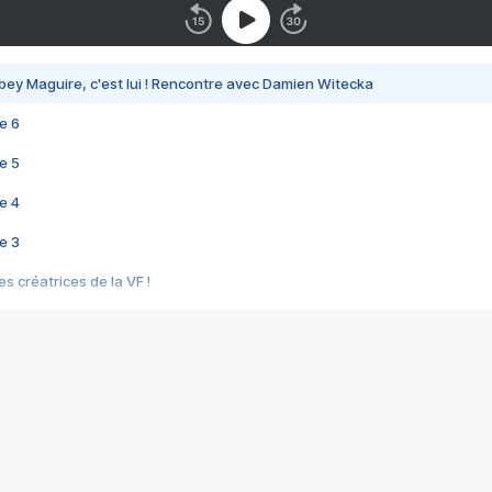
bey Maguire, c'est lui ! Rencontre avec Damien Witecka
e 6
e 5
e 4
e 3
s créatrices de la VF !
e 2
e 1
e Mektoub My Love arrive enfin ! Rencontre avec Shaïn Boumedine et Sal
i : après Toni en famille
elle réalise le bouleversant Dites lui que je l'aime