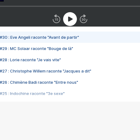
#30 : Eve Angeli raconte "Avant de partir"
#29 : MC Solaar raconte "Bouge de là"
28 : Lorie raconte "Je vais vite"
#27 : Christophe Willem raconte "Jacques a dit"
#26 : Chimène Badi raconte "Entre nous"
#25 : Indochine raconte "3e sexe"
#24 : Zaho raconte "C'est chelou"
#23 : Patrick Bruel raconte "Au café des délices"
#22 : Kyo raconte "Le chemin"
#21 : Nolwenn Leroy raconte "Cassé"