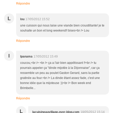
Répondre
L
lou
17/05/2012 15:52
une cuisson qui nous laise une viande bien croustillante! je te
souhaite un bon et long weekend!! bises<br /> Lou
Répondre
I
Ipanama
17/05/2012 15:49
coucou,<br /> <br /> ça a l'air bien appétissant !!<br /> tu
pourrais appeler ça "dinde mijotée à la Dijonnaise", car ça
ressemble un peu au poulet Gaston Gerard, sans la partie
gratinée au four.<br /> La dinde étant assez fade, c'est une
bonne idée que la mijoteuse :))<br /> Bon week end
Brimbelle...
Répondre
L
lacuisineauvillage.over-blog.com
18/05/2012 15:14