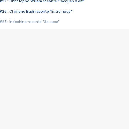
#27 : Christophe Willem raconte "Jacques a dit"
#26 : Chimène Badi raconte "Entre nous"
#25 : Indochine raconte "3e sexe"
#24 : Zaho raconte "C'est chelou"
#23 : Patrick Bruel raconte "Au café des délices"
#22 : Kyo raconte "Le chemin"
#21 : Nolwenn Leroy raconte "Cassé"
#20 : Patrick Hernandez raconte "Born to be alive"
#19 : Lorie raconte "Près de moi"
#18 : Michael Jones raconte "A nos actes manqués" (avec Jean-Jacque
#17 : Khaled raconte "Aïcha"
#16 : Corneille raconte "Parce qu'on vient de loin"
#15 : Indochine raconte "L'aventurier"