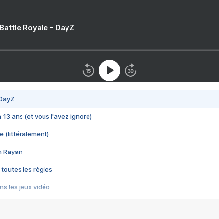
 Battle Royale - DayZ
 DayZ
 a 13 ans (et vous l'avez ignoré)
e (littéralement)
im Rayan
 toutes les règles
s les jeux vidéo
us choquant de Rockstar ? - Le scandale BULLY