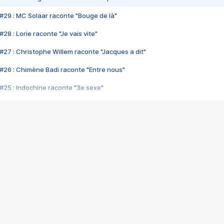
#29 : MC Solaar raconte "Bouge de là"
28 : Lorie raconte "Je vais vite"
#27 : Christophe Willem raconte "Jacques a dit"
#26 : Chimène Badi raconte "Entre nous"
#25 : Indochine raconte "3e sexe"
#24 : Zaho raconte "C'est chelou"
#23 : Patrick Bruel raconte "Au café des délices"
#22 : Kyo raconte "Le chemin"
#21 : Nolwenn Leroy raconte "Cassé"
#20 : Patrick Hernandez raconte "Born to be alive"
#19 : Lorie raconte "Près de moi"
#18 : Michael Jones raconte "A nos actes manqués" (avec Jean-Jacque