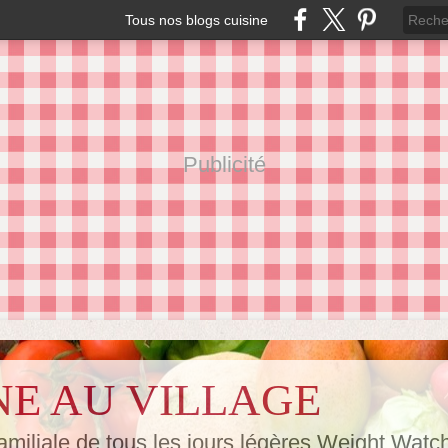
Tous nos blogs cuisine
Publicité
NE AU VILLAGE
amiliale de tous les jours,légères Weight Watc