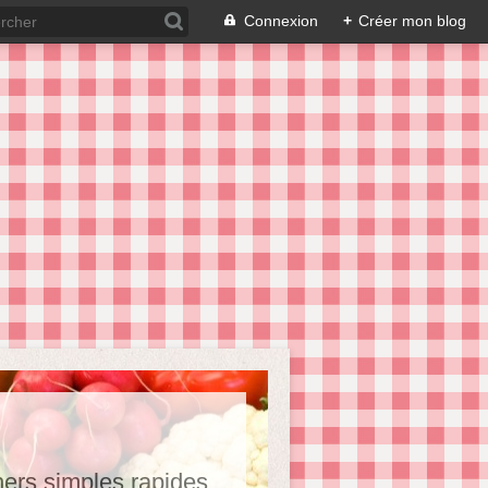
Connexion
+
Créer mon blog
hers,simples,rapides