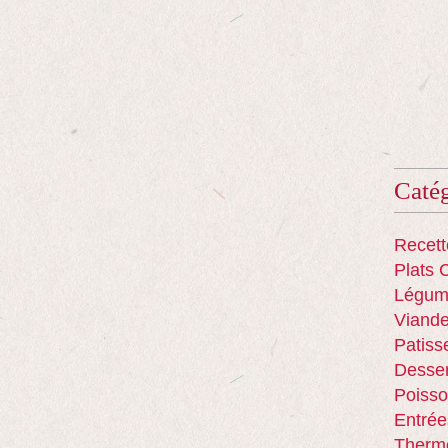
Catég
Recett
Plats 
Légum
Viand
Patiss
Desser
Poisso
Entrée
Therm