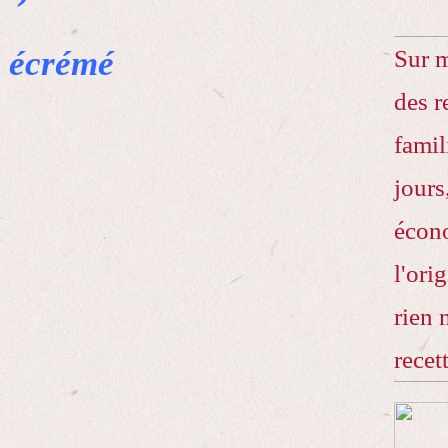
2 écrémé
Sur 
des r
famil
jours
écono
l'ori
rien 
recet