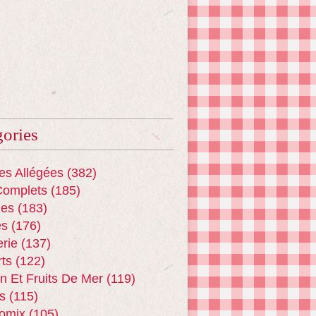
ories
es Allégées
(382)
Complets
(185)
es
(183)
es
(176)
erie
(137)
ts
(122)
n Et Fruits De Mer
(119)
s
(115)
omix
(105)