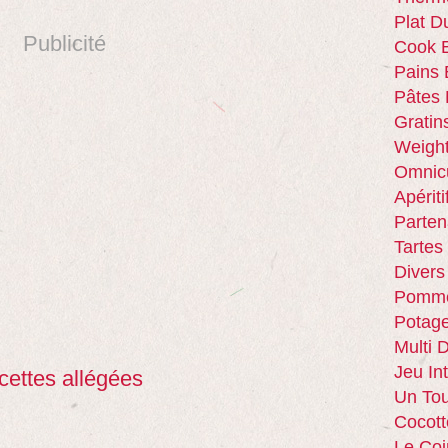
Plat D
Publicité
Cook E
Pains 
Pâtes 
Gratin
Weigh
Omnic
Apériti
Parten
Tartes
Divers
Pomme
Potag
Multi 
Jeu In
cettes allégées
Un Tou
Cocott
Le Coi