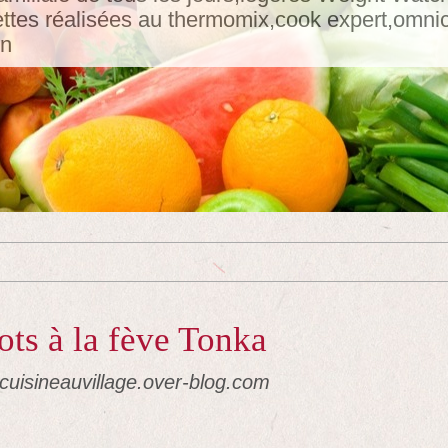
tes réalisées au thermomix,cook expert,omnicui
in
ots à la fève Tonka
acuisineauvillage.over-blog.com