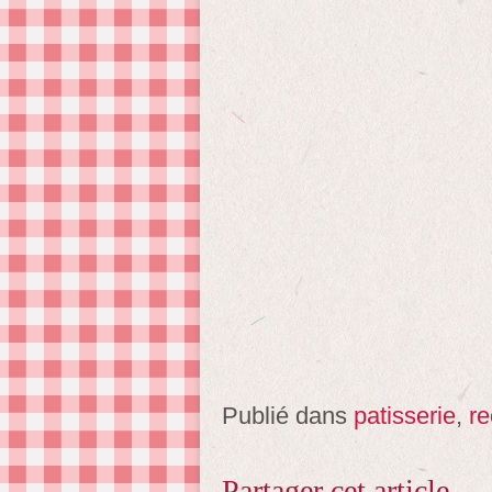
Publié dans
patisserie
,
re
Partager cet article