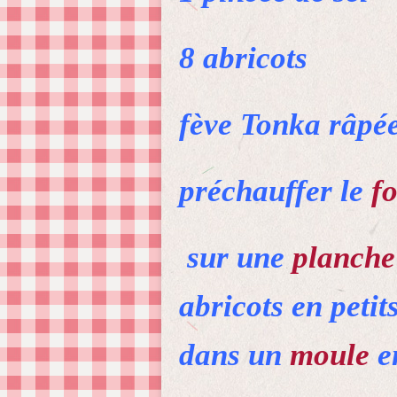
8 abricots
fève Tonka râpé
préchauffer le
f
sur une
planche
abricots en petit
dans un
moule
en