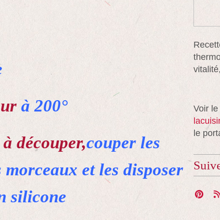
Recett
thermo
e
vitali
our
à 200°
Voir le
lacuis
le port
 à découper,
couper les
Suiv
s morceaux et les disposer
 silicone