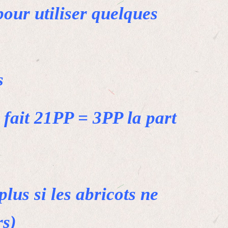
pour utiliser quelques
s
e fait 21PP = 3PP la part
lus si les abricots ne
rs)