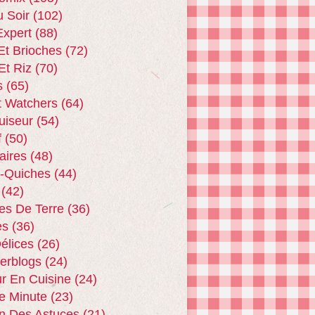
u Soir
(102)
xpert
(88)
Et Brioches
(72)
Et Riz
(70)
s
(65)
t Watchers
(64)
uiseur
(54)
f
(50)
aires
(48)
 -quiches
(44)
(42)
s De Terre
(36)
es
(36)
Délices
(26)
terblogs
(24)
r En Cuisine
(24)
e Minute
(23)
n Des Astuces
(21)