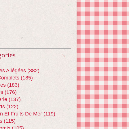
ories
es Allégées
(382)
Complets
(185)
es
(183)
es
(176)
erie
(137)
ts
(122)
n Et Fruits De Mer
(119)
s
(115)
omix
(105)