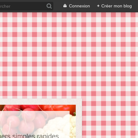
Connexion
+
Créer mon blog
hers,simples,rapides