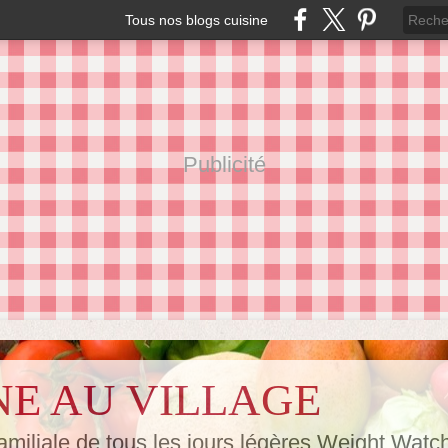
Tous nos blogs cuisine
Publicité
NE AU VILLAGE
amiliale de tous les jours,légères Weight Watc