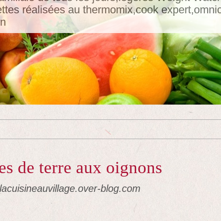
tes réalisées au thermomix,cook expert,omnicui
in
s de terre aux oignons
lacuisineauvillage.over-blog.com