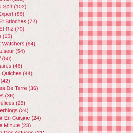
u Soir
(102)
xpert
(88)
Et Brioches
(72)
Et Riz
(70)
s
(65)
t Watchers
(64)
uiseur
(54)
f
(50)
aires
(48)
 -quiches
(44)
(42)
s De Terre
(36)
es
(36)
Délices
(26)
terblogs
(24)
r En Cuisine
(24)
e Minute
(23)
n Des Astuces
(21)