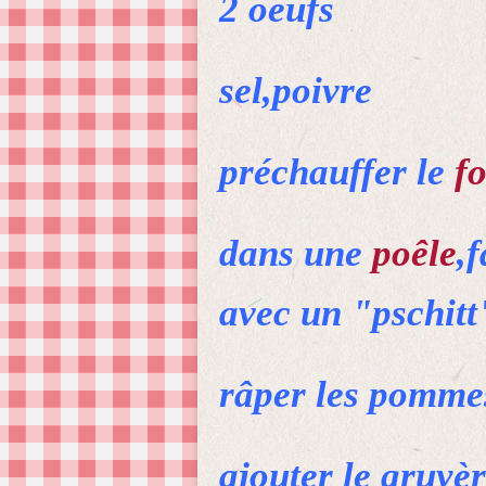
2 oeufs
sel,poivre
préchauffer le
f
dans une
poêle
,
avec un "pschitt
râper les pommes
ajouter le gruyèr