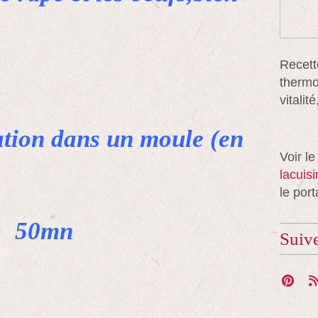
Recett
thermo
vitali
ation dans un moule (en
Voir le
lacuis
le port
: 50mn
Suiv