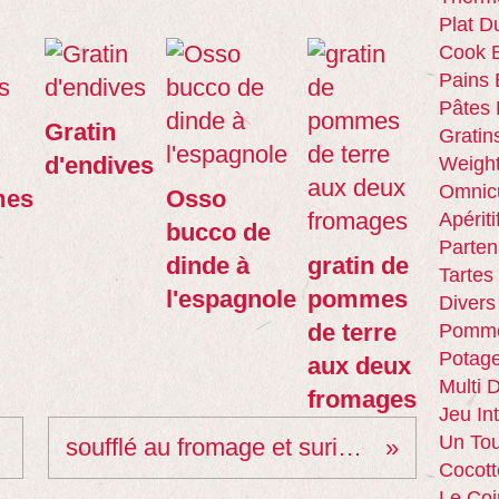
Plat D
Cook E
Pains 
Pâtes 
Gratin
Gratin
d'endives
Weigh
Omnic
mes
Osso
Apériti
bucco de
Parten
dinde à
gratin de
Tartes
l'espagnole
pommes
Divers
de terre
Pomme
Potag
aux deux
Multi 
fromages
Jeu In
Un Tou
soufflé au fromage et surimi léger
Cocott
Le Coi