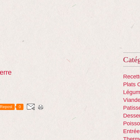
Catég
erre
Recett
Plats 
Légum
Viand
Repost
0
Patiss
Desser
Poisso
Entrée
Therm