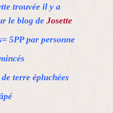
te trouvée il y a
ur le blog de
Josette
s= 5PP par personne
émincés
de terre épluchées
râpé