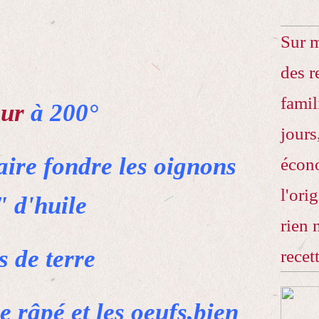
Sur 
des r
famil
our
à 200°
jours
faire fondre les oignons
écono
l'ori
" d'huile
rien 
 de terre
recet
e râpé et les oeufs,bien