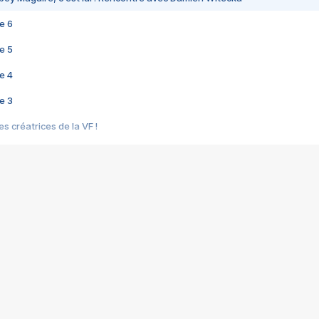
e 6
e 5
e 4
e 3
s créatrices de la VF !
e 2
e 1
e Mektoub My Love arrive enfin ! Rencontre avec Shaïn Boumedine et Sal
i : après Toni en famille
elle réalise le bouleversant Dites lui que je l'aime
ais ! Rencontre autour de Vie privée de Rebecca Zlotowski
 de Marguerite, Grave... Rencontre avec Ella Rumpf