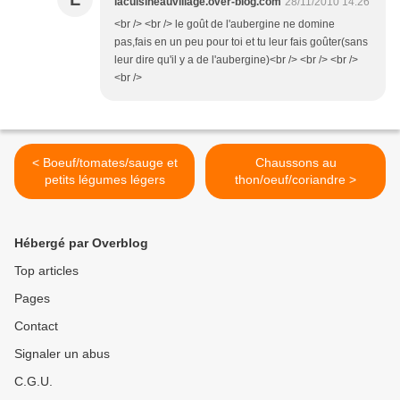
lacuisineauvillage.over-blog.com
28/11/2010 14:26
<br /> <br /> le goût de l'aubergine ne domine
pas,fais en un peu pour toi et tu leur fais goûter(sans
leur dire qu'il y a de l'aubergine)<br /> <br /> <br />
<br />
< Boeuf/tomates/sauge et
Chaussons au
petits légumes légers
thon/oeuf/coriandre >
Hébergé par Overblog
Top articles
Pages
Contact
Signaler un abus
C.G.U.