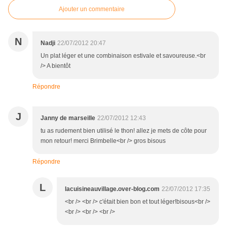
Ajouter un commentaire
N
Nadji
22/07/2012 20:47
Un plat léger et une combinaison estivale et savoureuse.<br
/> A bientôt
Répondre
J
Janny de marseille
22/07/2012 12:43
tu as rudement bien utilisé le thon! allez je mets de côte pour
mon retour! merci Brimbelle<br /> gros bisous
Répondre
L
lacuisineauvillage.over-blog.com
22/07/2012 17:35
<br /> <br /> c'était bien bon et tout léger!bisous<br />
<br /> <br /> <br />