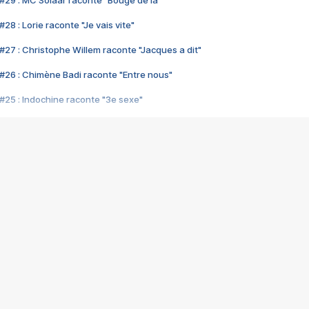
#29 : MC Solaar raconte "Bouge de là"
28 : Lorie raconte "Je vais vite"
#27 : Christophe Willem raconte "Jacques a dit"
#26 : Chimène Badi raconte "Entre nous"
#25 : Indochine raconte "3e sexe"
#24 : Zaho raconte "C'est chelou"
#23 : Patrick Bruel raconte "Au café des délices"
#22 : Kyo raconte "Le chemin"
#21 : Nolwenn Leroy raconte "Cassé"
#20 : Patrick Hernandez raconte "Born to be alive"
#19 : Lorie raconte "Près de moi"
#18 : Michael Jones raconte "A nos actes manqués" (avec Jean-Jacque
#17 : Khaled raconte "Aïcha"