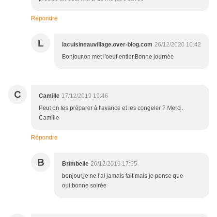
Répondre
L
lacuisineauvillage.over-blog.com
26/12/2020 10:42
Bonjour,on met l'oeuf entier.Bonne journée
C
Camille
17/12/2019 19:46
Peut on les préparer à l'avance et les congeler ? Merci.
Camille
Répondre
B
Brimbelle
26/12/2019 17:55
bonjour,je ne l'ai jamais fait mais je pense que
oui;bonne soirée