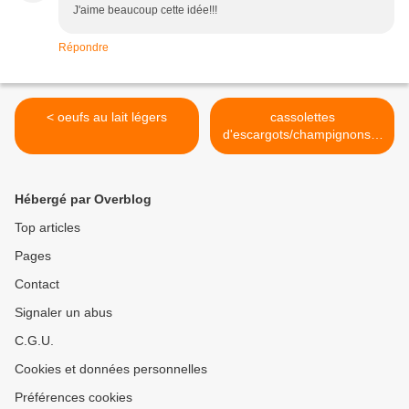
J'aime beaucoup cette idée!!!
Répondre
< oeufs au lait légers
cassolettes
d'escargots/champignons à
la crème >
Hébergé par Overblog
Top articles
Pages
Contact
Signaler un abus
C.G.U.
Cookies et données personnelles
Préférences cookies