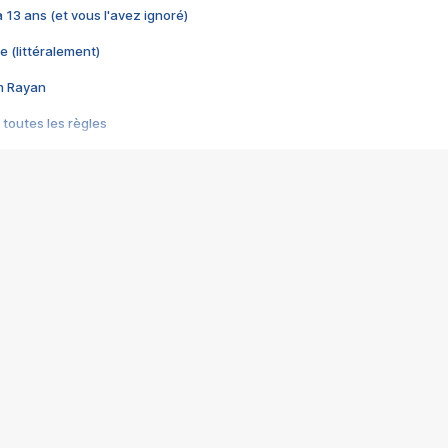
 a 13 ans (et vous l'avez ignoré)
e (littéralement)
im Rayan
 toutes les règles
s les jeux vidéo
us choquant de Rockstar ? - Le scandale BULLY
e plus moche de Steam
du RÊVE tourne au CAUCHEMAR
pendant 8 heures
it… à tort
umiliés par un jeu vidéo
ire - Final Fantasy 8
ti un empire - Age of Empires