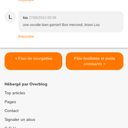
Répondre
L
lou
27/06/2012 05:58
une cocotte bien garnie!! Bon mercredi, bises Lou
Répondre
< Flan de courgettes
Pâte feuilletée et petits
croissants >
Hébergé par Overblog
Top articles
Pages
Contact
Signaler un abus