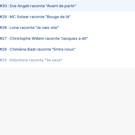
#30 : Eve Angeli raconte "Avant de partir"
#29 : MC Solaar raconte "Bouge de là"
28 : Lorie raconte "Je vais vite"
#27 : Christophe Willem raconte "Jacques a dit"
#26 : Chimène Badi raconte "Entre nous"
#25 : Indochine raconte "3e sexe"
#24 : Zaho raconte "C'est chelou"
#23 : Patrick Bruel raconte "Au café des délices"
#22 : Kyo raconte "Le chemin"
#21 : Nolwenn Leroy raconte "Cassé"
#20 : Patrick Hernandez raconte "Born to be alive"
#19 : Lorie raconte "Près de moi"