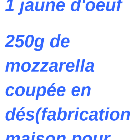
1 jaune d'oeuf
250g de
mozzarella
coupée en
dés(fabrication
maison pour