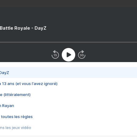
 Battle Royale - DayZ
 DayZ
 a 13 ans (et vous l'avez ignoré)
e (littéralement)
im Rayan
 toutes les règles
s les jeux vidéo