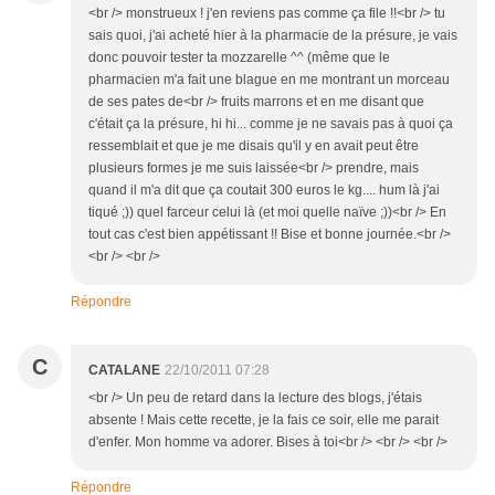
<br /> monstrueux ! j'en reviens pas comme ça file !!<br /> tu
sais quoi, j'ai acheté hier à la pharmacie de la présure, je vais
donc pouvoir tester ta mozzarelle ^^ (même que le
pharmacien m'a fait une blague en me montrant un morceau
de ses pates de<br /> fruits marrons et en me disant que
c'était ça la présure, hi hi... comme je ne savais pas à quoi ça
ressemblait et que je me disais qu'il y en avait peut être
plusieurs formes je me suis laissée<br /> prendre, mais
quand il m'a dit que ça coutait 300 euros le kg.... hum là j'ai
tiqué ;)) quel farceur celui là (et moi quelle naïve ;))<br /> En
tout cas c'est bien appétissant !! Bise et bonne journée.<br />
<br /> <br />
Répondre
C
CATALANE
22/10/2011 07:28
<br /> Un peu de retard dans la lecture des blogs, j'étais
absente ! Mais cette recette, je la fais ce soir, elle me parait
d'enfer. Mon homme va adorer. Bises à toi<br /> <br /> <br />
Répondre