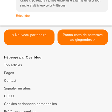
Crabe & poireau, ça tombe envie juste avant le diner ;) Tout
simple et délicieux ;)<br /> Bisous.
Répondre
< Nouveau partenaire
Panna cotta de betterave
au gingembre >
Hébergé par Overblog
Top articles
Pages
Contact
Signaler un abus
C.G.U.
Cookies et données personnelles
Préférences cookies