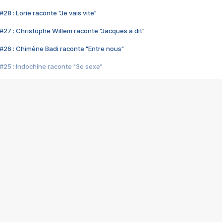
28 : Lorie raconte "Je vais vite"
#27 : Christophe Willem raconte "Jacques a dit"
#26 : Chimène Badi raconte "Entre nous"
#25 : Indochine raconte "3e sexe"
#24 : Zaho raconte "C'est chelou"
#23 : Patrick Bruel raconte "Au café des délices"
#22 : Kyo raconte "Le chemin"
#21 : Nolwenn Leroy raconte "Cassé"
#20 : Patrick Hernandez raconte "Born to be alive"
#19 : Lorie raconte "Près de moi"
#18 : Michael Jones raconte "A nos actes manqués" (avec Jean-Jacque
#17 : Khaled raconte "Aïcha"