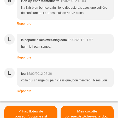
B
Bon Ap chez Mamounette
15/02/2012 13:03
Il a l'air bien bon ce pain ! je le dégusterais avec une cuillère
de confiture aux prunes maison.<br /> bises
Répondre
L
la popotte a lolo.over-blog.com
15/02/2012 11:57
hum, joli pain sympa !
Répondre
L
lou
15/02/2012 05:36
voilà qui change du pain classique, bon mercredi, bises Lou
Répondre
< Papillotes de
Mini cocotte
poisson/coquilles st
poireaux/riz/chèvre/lardons