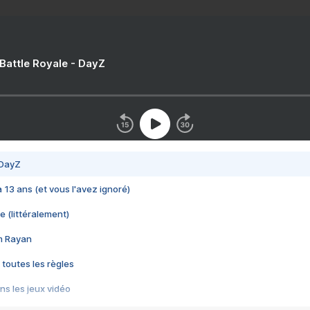
 Battle Royale - DayZ
 DayZ
 a 13 ans (et vous l'avez ignoré)
e (littéralement)
im Rayan
 toutes les règles
s les jeux vidéo