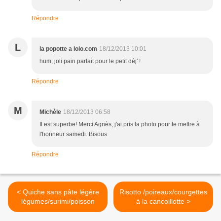
Répondre
L
la popotte a lolo.com
18/12/2013 10:01
hum, joli pain parfait pour le petit déj' !
Répondre
M
Michèle
18/12/2013 06:58
Il est superbe! Merci Agnès, j'ai pris la photo pour te mettre à
l'honneur samedi. Bisous
Répondre
< Quiche sans pâte légère
Risotto /poireaux/courgettes
légumes/surimi/poisson
à la cancoillotte >