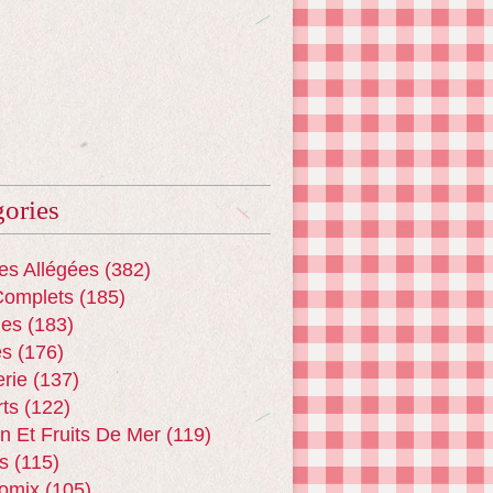
ories
es Allégées
(382)
Complets
(185)
es
(183)
es
(176)
erie
(137)
ts
(122)
n Et Fruits De Mer
(119)
s
(115)
omix
(105)