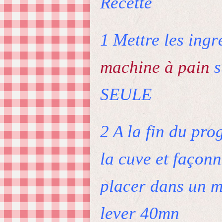
Recette
1
Mettre les ingr
machine à pain
s
SEULE
2
A la fin du pro
la cuve et façonn
placer dans un m
lever 40mn