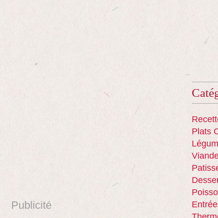
Catég
Recett
Plats 
Légum
Viand
Patiss
Desser
Poisso
Publicité
Entrée
Therm