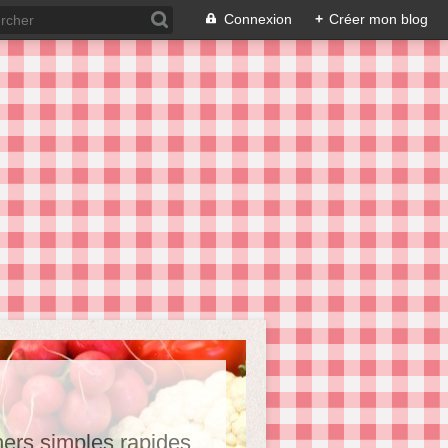
Connexion
+
Créer mon blog
hers,simples,rapides