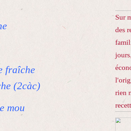
Sur 
ne
des r
famil
jours
écono
e fraîche
l'ori
che (2càc)
rien 
recet
re mou