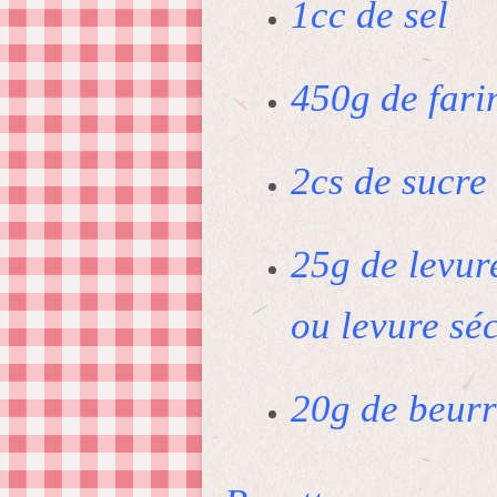
1cc de sel
450g de fari
2cs de sucre
25g de levur
ou levure sé
20g de beur