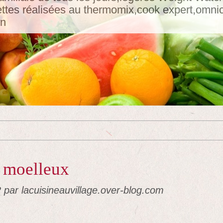
tes réalisées au thermomix,cook expert,omnicui
in
a moelleux
2
par lacuisineauvillage.over-blog.com