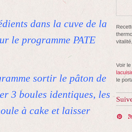
édients dans la cuve de la
Recett
thermo
ur le programme PATE
vitali
Voir le
lacuis
gramme sortir le pâton de
le port
er 3 boules identiques, les
Suiv
oule à cake et laisser