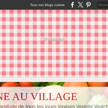
Tous nos blogs cuisine
Publicité
NE AU VILLAGE
amiliale de tous les jours,légères Weight Watc