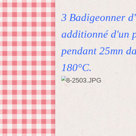
3
Badigeonner d'
additionné d'un p
pendant 25mn d
180°C.