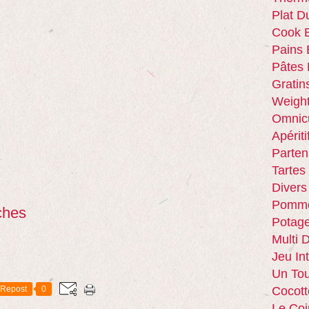
Plat D
Cook E
Pains 
Pâtes 
Gratin
Weigh
Omnic
Apériti
Parten
Tartes
Divers
Pomme
ches
Potag
Multi 
Jeu In
Un Tou
Repost
0
Cocott
Le Coi