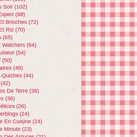
u Soir
(102)
xpert
(88)
Et Brioches
(72)
Et Riz
(70)
s
(65)
t Watchers
(64)
uiseur
(54)
f
(50)
aires
(48)
 -quiches
(44)
(42)
s De Terre
(36)
es
(36)
Délices
(26)
terblogs
(24)
r En Cuisine
(24)
e Minute
(23)
n Des Astuces
(21)