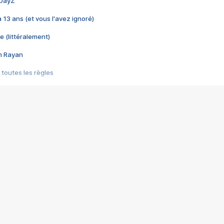
 DayZ
 a 13 ans (et vous l'avez ignoré)
e (littéralement)
im Rayan
 toutes les règles
s les jeux vidéo
us choquant de Rockstar ? - Le scandale BULLY
e plus moche de Steam
du RÊVE tourne au CAUCHEMAR
pendant 8 heures
it… à tort
umiliés par un jeu vidéo
ire - Final Fantasy 8