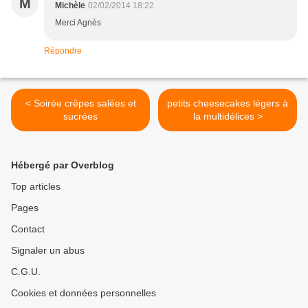
M
Michèle
02/02/2014 18:22
Merci Agnès
Répondre
< Soirée crêpes salées et
petits cheesecakes légers à
sucrées
la multidélices >
Hébergé par Overblog
Top articles
Pages
Contact
Signaler un abus
C.G.U.
Cookies et données personnelles