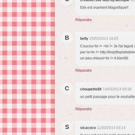
creation site web dynamique
12
Elle est vraiment Magnifique!!
Répondre
B
belly
25/03/2014 16:05
Coucou<br /> <br /> Je t'ai tagué 
par la<br /> http://lesptitsplats
un-peu-mieux/<br /> A bientôt
Répondre
C
choupette88
14/03/2014 09:36
un petit passage pour te souhaite
Répondre
S
sicacoco
11/03/2014 03:14