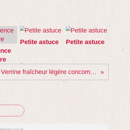
Petite astuce
Petite astuce
ence
re
Verrine fraîcheur légère concombre/saumon fumé/fines herbes
e