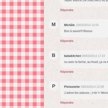
Super astuce! j'ai noté,merci du p
Répondre
M
Michèle
10/03/2014 14:54
Bon à savoir!!! Bisous
Répondre
B
babakitchen
09/03/2014 17:33
ou avec la farine, au fouet, ça va t
Répondre
P
Pistounette
09/03/2014 12:09
J adore tes astuces ;-)<br /> Mer
Répondre