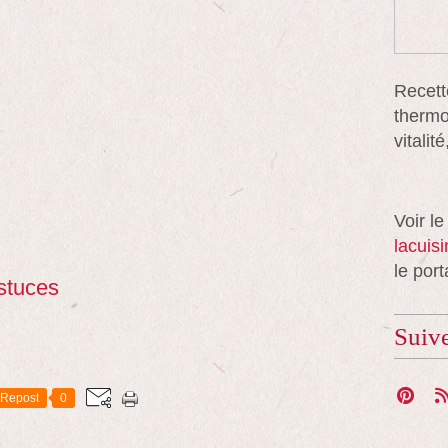
Recett
thermo
vitali
Voir le
lacuis
le port
astuces
Suiv
Repost
0