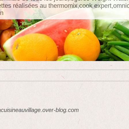
tes réalisées au thermomix,cook expert,omnicui
in
acuisineauvillage.over-blog.com