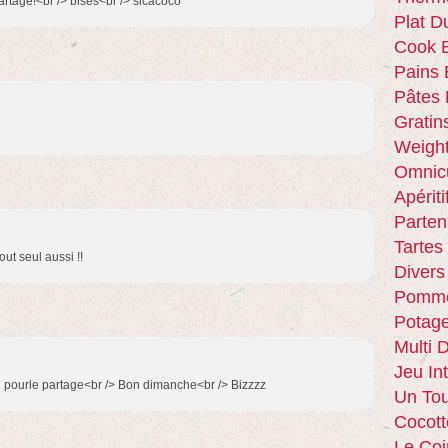
artage!<br /> bises<br /> sicacoco
Plat D
Cook E
Pains 
Pâtes 
Gratin
Weigh
Omnic
Apériti
Parten
Tartes
out seul aussi !!
Divers
Pomme
Potag
Multi 
Jeu In
ci pourle partage<br /> Bon dimanche<br /> Bizzzz
Un Tou
Cocott
Le Coi