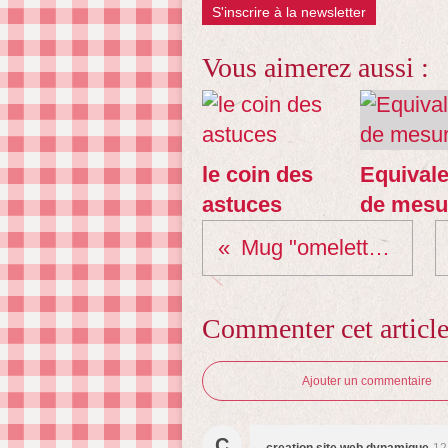
S'inscrire à la newsletter
Vous aimerez aussi :
le coin des
Equival
astuces
de mesu
Mug "omelette" au micro onde
Commenter cet articl
Ajouter un commentaire
C