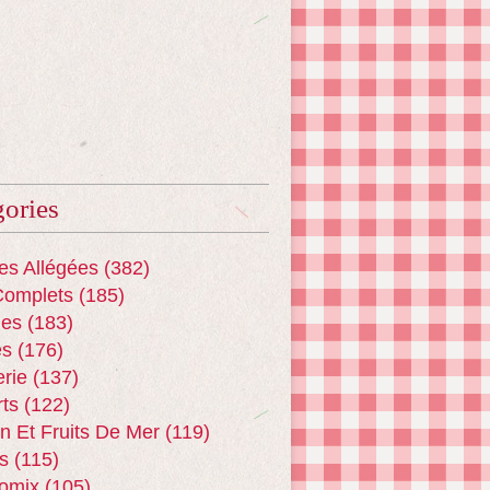
ories
es Allégées
(382)
Complets
(185)
es
(183)
es
(176)
erie
(137)
ts
(122)
n Et Fruits De Mer
(119)
s
(115)
omix
(105)