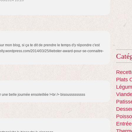
/08/2014 10:28
sur mon blog, si ça te dit de prendre le temps d'y répondre c'est
debelly.wordpress.com/2014/03/25/liebster-award-pour-se-connaitre-
Catég
Recett
Plats 
Légum
Viand
r une belle journée ensoleillée !<br /> bisousssssssss
Patiss
Desser
Poisso
Entrée
Therm