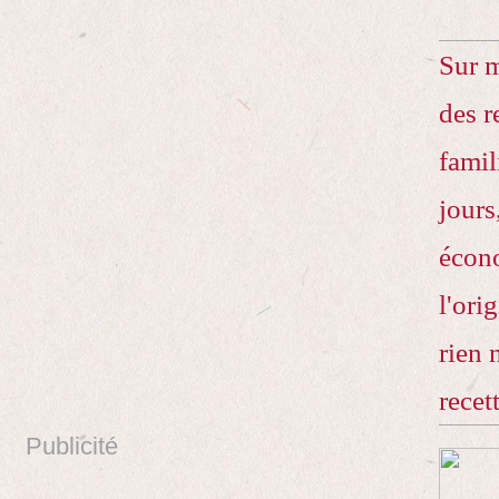
Sur 
des r
famil
jours
écono
l'ori
rien 
recet
Publicité