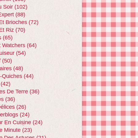
u Soir
(102)
xpert
(88)
Et Brioches
(72)
Et Riz
(70)
s
(65)
t Watchers
(64)
uiseur
(54)
f
(50)
aires
(48)
 -quiches
(44)
(42)
s De Terre
(36)
es
(36)
Délices
(26)
terblogs
(24)
r En Cuisine
(24)
e Minute
(23)
n Des Astuces
(21)