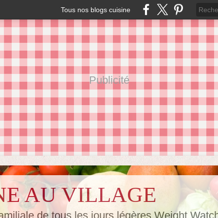
Tous nos blogs cuisine
Publicité
NE AU VILLAGE
amiliale de tous les jours,légères Weight Watc