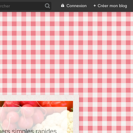
Connexion
+
Créer mon blog
hers,simples,rapides