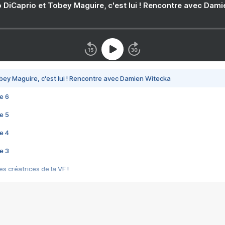
 DiCaprio et Tobey Maguire, c'est lui ! Rencontre avec Dam
bey Maguire, c'est lui ! Rencontre avec Damien Witecka
e 6
e 5
e 4
e 3
s créatrices de la VF !
e 2
e 1
e Mektoub My Love arrive enfin ! Rencontre avec Shaïn Boumedine et Sal