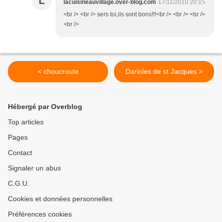
L
lacuisineauvillage.over-blog.com
17/11/2010 20:15
<br /> <br /> sers toi,ils sont bons!!!<br /> <br /> <br />
<br />
< choucroute
Darioles de st Jacques >
Hébergé par Overblog
Top articles
Pages
Contact
Signaler un abus
C.G.U.
Cookies et données personnelles
Préférences cookies