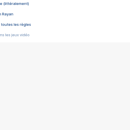
e (littéralement)
im Rayan
 toutes les règles
s les jeux vidéo
us choquant de Rockstar ? - Le scandale BULLY
e plus moche de Steam
du RÊVE tourne au CAUCHEMAR
pendant 8 heures
it… à tort
umiliés par un jeu vidéo
ire - Final Fantasy 8
ti un empire - Age of Empires
story DOFUS