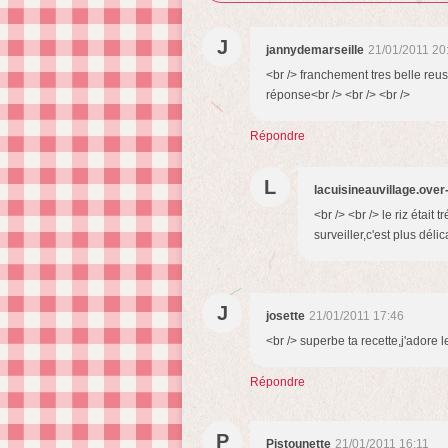
J
jannydemarseille
21/01/2011 20
<br /> franchement tres belle reuss
réponse<br /> <br /> <br />
Répondre
L
lacuisineauvillage.ove
<br /> <br /> le riz étai
surveiller,c'est plus déli
J
josette
21/01/2011 17:46
<br /> superbe ta recette,j'adore l
Répondre
P
Pistounette
21/01/2011 16:11