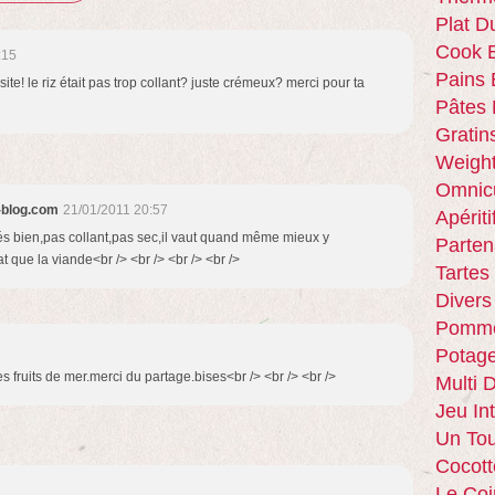
Plat D
Cook E
:15
Pains 
ite! le riz était pas trop collant? juste crémeux? merci pour ta
Pâtes 
Gratin
Weigh
Omnic
r-blog.com
21/01/2011 20:57
Apériti
t trés bien,pas collant,pas sec,il vaut quand même mieux y
Parten
cat que la viande<br /> <br /> <br /> <br />
Tartes
Divers
Pomme
Potag
es fruits de mer.merci du partage.bises<br /> <br /> <br />
Multi 
Jeu In
Un Tou
Cocott
Le Coi