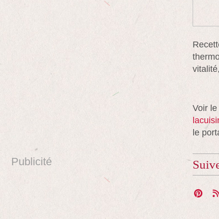
Recett
thermo
vitali
Voir le
lacuis
le port
Publicité
Suiv