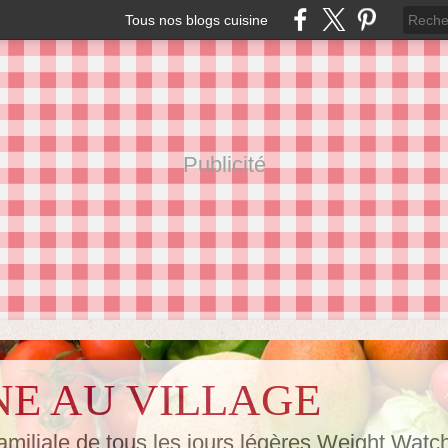
Tous nos blogs cuisine
Publicité
NE AU VILLAGE
amiliale de tous les jours,légères Weight Watc