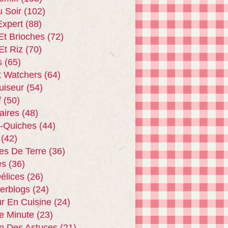
u Soir
(102)
xpert
(88)
Et Brioches
(72)
Et Riz
(70)
s
(65)
t Watchers
(64)
uiseur
(54)
f
(50)
aires
(48)
 -quiches
(44)
(42)
s De Terre
(36)
es
(36)
Délices
(26)
terblogs
(24)
r En Cuisine
(24)
e Minute
(23)
n Des Astuces
(21)