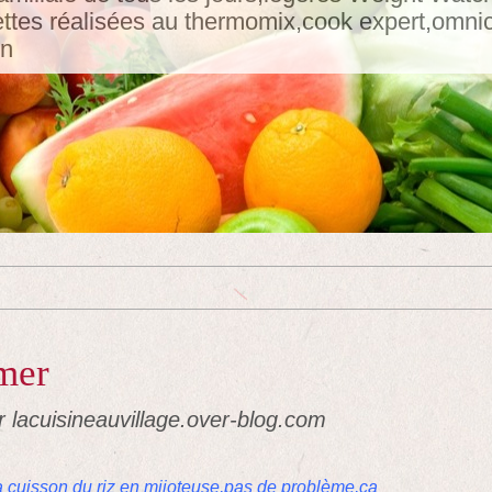
tes réalisées au thermomix,cook expert,omnicui
in
 mer
r lacuisineauvillage.over-blog.com
la cuisson du riz en mijoteuse,pas de problème,ça