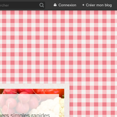
Connexion
+
Créer mon blog
hers,simples,rapides