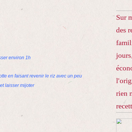
Sur 
des r
famil
jours
isser environ 1h
écono
tte en faisant revenir le riz avec un peu
l'ori
 et laisser mijoter
rien 
recet