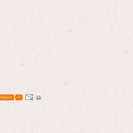
Repost
0