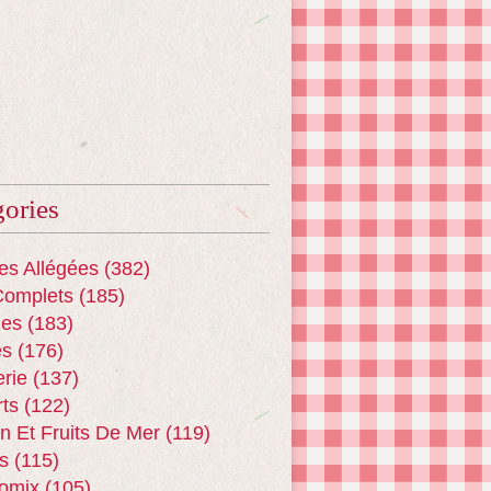
ories
es Allégées
(382)
Complets
(185)
es
(183)
es
(176)
erie
(137)
ts
(122)
n Et Fruits De Mer
(119)
s
(115)
omix
(105)