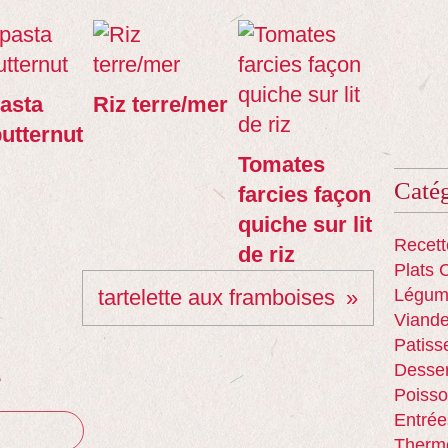
asta
Riz terre/mer
utternut
Tomates
Catég
farcies façon
quiche sur lit
Recett
de riz
Plats 
tartelette aux framboises
Légum
Viand
Patiss
Desser
e
Poisso
Entrée
Therm