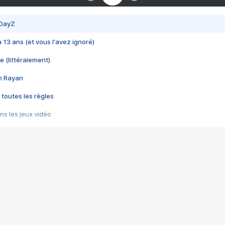
 DayZ
 a 13 ans (et vous l'avez ignoré)
e (littéralement)
im Rayan
 toutes les règles
s les jeux vidéo
us choquant de Rockstar ? - Le scandale BULLY
e plus moche de Steam
du RÊVE tourne au CAUCHEMAR
pendant 8 heures
it… à tort
umiliés par un jeu vidéo