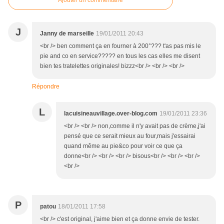
Ajouter un commentaire
J
Janny de marseille
19/01/2011 20:43
<br /> ben comment ça en fourner à 200°??? t'as pas mis le
pie and co en service????? en tous les cas elles me disent
bien tes tratelettes originales! bizzz<br /> <br /> <br />
Répondre
L
lacuisineauvillage.over-blog.com
19/01/2011 23:36
<br /> <br /> non,comme il n'y avait pas de crème,j'ai
pensé que ce serait mieux au four,mais j'essairai
quand même au pie&co pour voir ce que ça
donne<br /> <br /> <br /> bisous<br /> <br /> <br />
<br />
P
patou
18/01/2011 17:58
<br /> c'est original, j'aime bien et ça donne envie de tester.