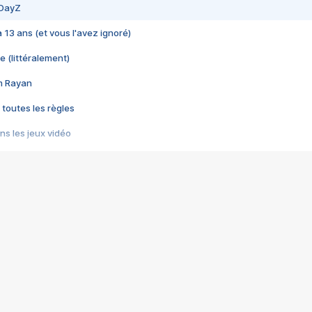
 DayZ
 a 13 ans (et vous l'avez ignoré)
e (littéralement)
im Rayan
 toutes les règles
s les jeux vidéo
us choquant de Rockstar ? - Le scandale BULLY
e plus moche de Steam
du RÊVE tourne au CAUCHEMAR
pendant 8 heures
it… à tort
umiliés par un jeu vidéo
ire - Final Fantasy 8