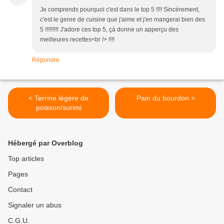
Je comprends pourquoi c'est dans le top 5 !!!! Sincèrement,
c'est le genre de cuisine que j'aime et j'en mangerai bien des
5 !!!!!!!!! J'adore ces top 5, çà donne un apperçu des
meilleures recettes<br /> !!!!
Répondre
< Terrine légère de
Pain du bourdon >
poisson/surimi
Hébergé par Overblog
Top articles
Pages
Contact
Signaler un abus
C.G.U.