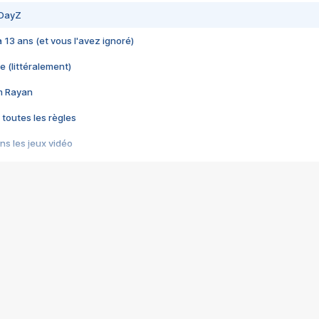
 DayZ
 a 13 ans (et vous l'avez ignoré)
e (littéralement)
im Rayan
 toutes les règles
s les jeux vidéo
us choquant de Rockstar ? - Le scandale BULLY
e plus moche de Steam
du RÊVE tourne au CAUCHEMAR
pendant 8 heures
it… à tort
umiliés par un jeu vidéo