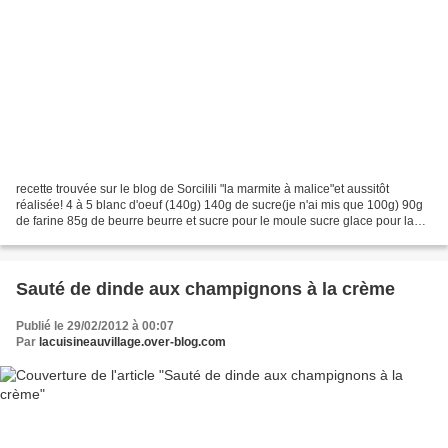
recette trouvée sur le blog de Sorcilili "la marmite à malice"et aussitôt
réalisée! 4 à 5 blanc d'oeuf (140g) 140g de sucre(je n'ai mis que 100g) 90g
de farine 85g de beurre beurre et sucre pour le moule sucre glace pour la
déco faire fondre le beurre...
Sauté de dinde aux champignons à la crème
Publié le 29/02/2012 à 00:07
Par
lacuisineauvillage.over-blog.com