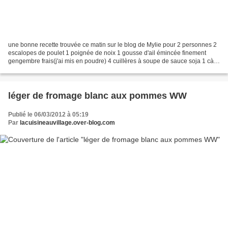
une bonne recette trouvée ce matin sur le blog de Mylie pour 2 personnes 2
escalopes de poulet 1 poignée de noix 1 gousse d'ail émincée finement
gengembre frais(j'ai mis en poudre) 4 cuillères à soupe de sauce soja 1 càs
de cassonade(ou de sucre), couper...
léger de fromage blanc aux pommes WW
Publié le 06/03/2012 à 05:19
Par
lacuisineauvillage.over-blog.com