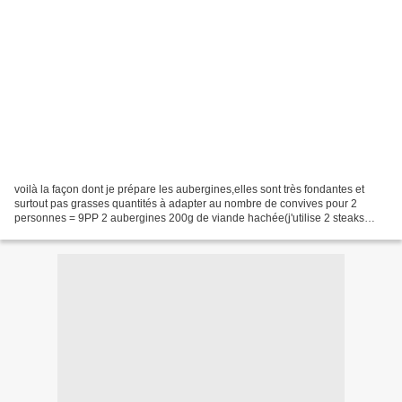
voilà la façon dont je prépare les aubergines,elles sont très fondantes et
surtout pas grasses quantités à adapter au nombre de convives pour 2
personnes = 9PP 2 aubergines 200g de viande hachée(j'utilise 2 steaks
hachés surgelés à 15%) 60g de bûche de...