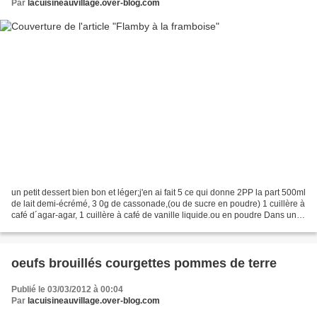
Par
lacuisineauvillage.over-blog.com
un petit dessert bien bon et léger;j'en ai fait 5 ce qui donne 2PP la part 500ml
de lait demi-écrémé, 3 0g de cassonade,(ou de sucre en poudre) 1 cuillère à
café d´agar-agar, 1 cuillère à café de vanille liquide.ou en poudre Dans une
casserole, porter...
oeufs brouillés courgettes pommes de terre
Publié le 03/03/2012 à 00:04
Par
lacuisineauvillage.over-blog.com