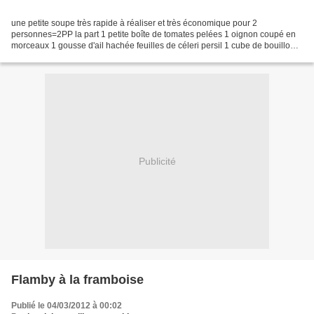
une petite soupe très rapide à réaliser et très économique pour 2
personnes=2PP la part 1 petite boîte de tomates pelées 1 oignon coupé en
morceaux 1 gousse d'ail hachée feuilles de céleri persil 1 cube de bouillon
de boeuf 20g de floraline(ou plus si...
Publicité
Flamby à la framboise
Publié le 04/03/2012 à 00:02